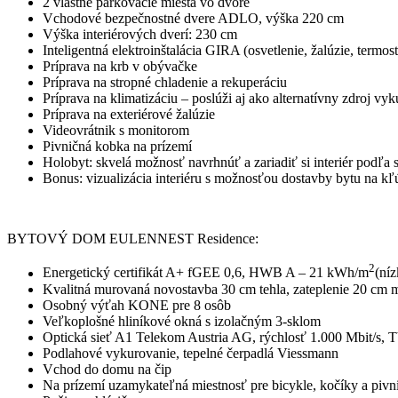
2 vlastné parkovacie miesta vo dvore
Vchodové bezpečnostné dvere ADLO, výška 220 cm
Výška interiérových dverí: 230 cm
Inteligentná elektroinštalácia GIRA (osvetlenie, žalúzie, termo
Príprava na krb v obývačke
Príprava na stropné chladenie a rekuperáciu
Príprava na klimatizáciu – poslúži aj ako alternatívny zdroj vy
Príprava na exteriérové žalúzie
Videovrátnik s monitorom
Pivničná kobka na prízemí
Holobyt: skvelá možnosť navrhnúť a zariadiť si interiér podľa 
Bonus: vizualizácia interiéru s možnosťou dostavby bytu na kľ
BYTOVÝ DOM EULENNEST Residence:
2
Energetický certifikát A+ fGEE 0,6, HWB A – 21 kWh/m
(níz
Kvalitná murovaná novostavba 30 cm tehla, zateplenie 20 cm m
Osobný výťah KONE pre 8 osôb
Veľkoplošné hliníkové okná s izolačným 3-sklom
Optická sieť A1 Telekom Austria AG, rýchlosť 1.000 Mbit/s, 
Podlahové vykurovanie, tepelné čerpadlá Viessmann
Vchod do domu na čip
Na prízemí uzamykateľná miestnosť pre bicykle, kočíky a piv