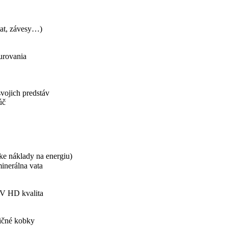
stat, závesy…)
kurovania
svojich predstáv
úč
ke náklady na energiu)
inerálna vata
TV HD kvalita
ničné kobky