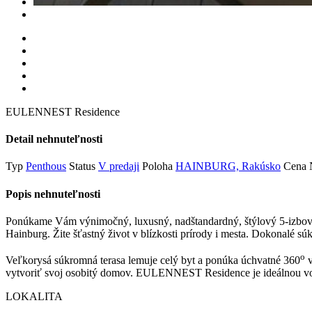
EULENNEST Residence
Detail nehnuteľnosti
Typ
Penthous
Status
V predaji
Poloha
HAINBURG, Rakúsko
Cena
Popis nehnuteľnosti
Ponúkame Vám výnimočný, luxusný, nadštandardný, štýlový 5-izbový
Hainburg. Žite šťastný život v blízkosti prírody i mesta. Dokonalé sú
o
Veľkorysá súkromná terasa lemuje celý byt a ponúka úchvatné 360
v
vytvoriť svoj osobitý domov. EULENNEST Residence je ideálnou voľb
LOKALITA