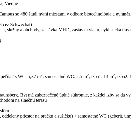
 aj Viedne
 Campus so 480 študijnými miestami v odbore biotechnológia a gymn
et cez Schwechat)
a, služby a obchody, zastávka MHD, zastávka vlaku, cyklistická trasa,
g
2
2
2
úpeľňa2 s WC: 5,37 m
, samostatné WC: 2,5 m
, izba1: 13 m
, izba2:
unsberg. Byt má zabezpečené úplné súkromie, z každej izby sa dá vyj
ýchodom na slnečnú terasu
sféru
oddelený priestor na pračku a sušičku) + samostatné WC (geberit, umý