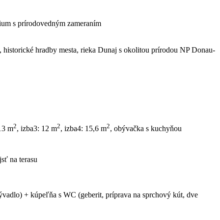
ázium s prírodovedným zameraním
 historické hradby mesta, rieka Dunaj s okolitou prírodou NP Donau-
2
2
2
 13 m
, izba3: 12 m
, izba4: 15,6 m
, obývačka s kuchyňou
sť na terasu
vadlo) + kúpeľňa s WC (geberit, príprava na sprchový kút, dve