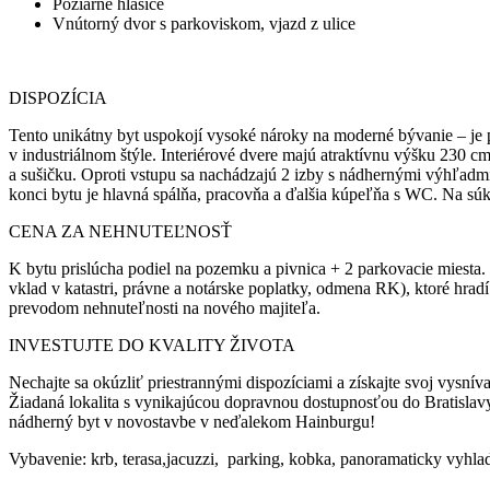
Požiarne hlásiče
Vnútorný dvor s parkoviskom, vjazd z ulice
DISPOZÍCIA
Tento unikátny byt uspokojí vysoké nároky na moderné bývanie – je p
v industriálnom štýle. Interiérové dvere majú atraktívnu výšku 230 c
a sušičku. Oproti vstupu sa nachádzajú 2 izby s nádhernými výhľadmi
konci bytu je hlavná spálňa, pracovňa a ďalšia kúpeľňa s WC. Na súkrom
CENA ZA NEHNUTEĽNOSŤ
K bytu prislúcha podiel na pozemku a pivnica + 2 parkovacie miesta.
vklad v katastri, právne a notárske poplatky, odmena RK), ktoré hr
prevodom nehnuteľnosti na nového majiteľa.
INVESTUJTE DO KVALITY ŽIVOTA
Nechajte sa okúzliť priestrannými dispozíciami a získajte svoj vy
Žiadaná lokalita s vynikajúcou dopravnou dostupnosťou do Bratislav
nádherný byt v novostavbe v neďalekom Hainburgu!
Vybavenie: krb, terasa,jacuzzi, parking, kobka, panoramaticky vyhlad