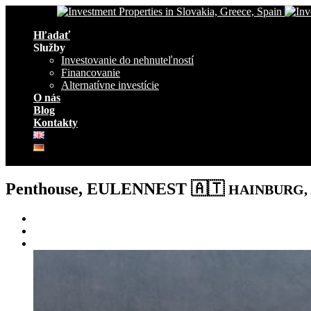
Navigation
Hľadať
Služby
Investovanie do nehnuteľností
Financovanie
Alternatívne investície
O nás
Blog
Kontakty
Penthouse, EULENNEST 🇦🇹
HAINBURG, A