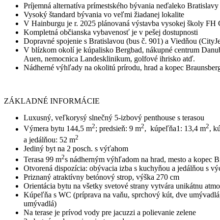
Príjemná alternatíva prímestského bývania neďaleko Bratislavy
Vysoký štandard bývania vo veľmi žiadanej lokalite
V Hainburgu je r. 2025 plánovaná výstavba vysokej školy FH
Kompletná občianska vybavenosť je v pešej dostupnosti
Dopravné spojenie s Bratislavou (bus č. 901) a Viedňou (CityJ
V blízkom okolí je kúpalisko Bergbad, nákupné centrum Danubi
Auen, nemocnica Landesklinikum, golfové ihrisko atď.
Nádherné výhľady na okolitú prírodu, hrad a kopec Braunsber
ZÁKLADNÉ INFORMÁCIE
Luxusný, veľkorysý slnečný 5-izbový penthouse s terasou
2
2
2
Výmera bytu 144,5 m
; predsieň: 9 m
, kúpeľňa1: 13,4 m
, k
2
a jedálňou: 52 m
Jediný byt na 2 posch. s výťahom
2
Terasa 99 m
s nádherným výhľadom na hrad, mesto a kopec Bra
Otvorená dispozícia: obývacia izba s kuchyňou a jedálňou s v
Priznaný atraktívny betónový strop, výška 270 cm
Orientácia bytu na všetky svetové strany vytvára unikátnu atmo
Kúpeľňa s WC (príprava na vaňu, sprchový kút, dve umývadlá, 
umývadlá)
Na terase je prívod vody pre jacuzzi a polievanie zelene