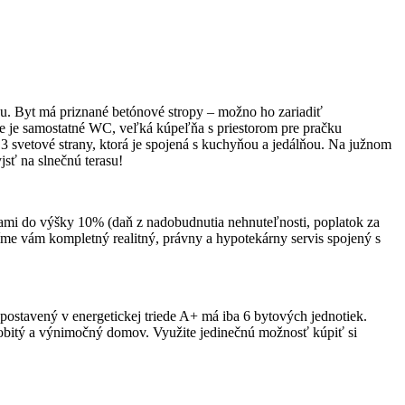
ou. Byt má priznané betónové stropy – možno ho zariadiť
rane je samostatné WC, veľká kúpeľňa s priestorom pre pračku
3 svetové strany, ktorá je spojená s kuchyňou a jedálňou. Na južnom
jsť na slnečnú terasu!
tkami do výšky 10% (daň z nadobudnutia nehnuteľnosti, poplatok za
íme vám kompletný realitný, právny a hypotekárny servis spojený s
stavený v energetickej triede A+ má iba 6 bytových jednotiek.
osobitý a výnimočný domov. Využite jedinečnú možnosť kúpiť si