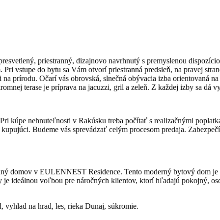
resvetlený, priestranný, dizajnovo navrhnutý s premyslenou dispozíci
m. Pri vstupe do bytu sa Vám otvorí priestranná predsieň, na pravej st
 na prírodu. Očarí vás obrovská, slnečná obývacia izba orientovaná na 
nej terase je príprava na jacuzzi, gril a zeleň. Z každej izby sa dá vy
 Pri kúpe nehnuteľnosti v Rakúsku treba počítať s realizačnými popla
adí kupujúci. Budeme vás sprevádzať celým procesom predaja. Zabezpeč
snívaný domov v EULENNEST Residence. Tento moderný bytový dom je po
y je ideálnou voľbou pre náročných klientov, ktorí hľadajú pokojný, 
, vyhlad na hrad, les, rieka Dunaj, súkromie.