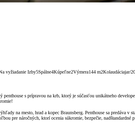
Na vyžiadanie
Izby
5
Spálne
4
Kúpeľne
2
Výmera
144 m2
Kolaudácia
jar/2
 penthouse s prípravou na krb, ktorý je súčasťou unikátneho develo
kromie!
ýhľady na mesto, hrad a kopec Braunsberg. Penthouse sa predáva v stave 
ou pre náročných, ktorí ocenia súkromie, bezpečie, nadštandardné pr